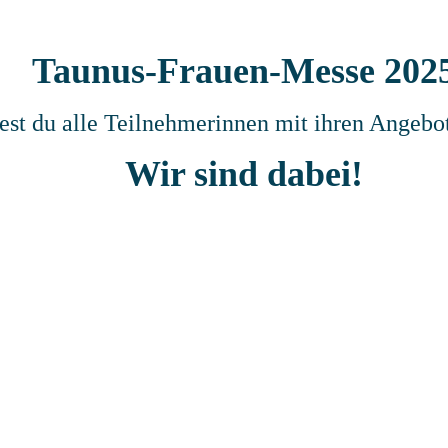
Taunus-Frauen-Messe 202
dest du alle Teilnehmerinnen mit ihren Angebo
Wir sind dabei!
- - Stand 88 – Raum Kronthal - -
Siehe Lageplan unten
Laura Crawford
aury loves Pink - handgemachter Statements