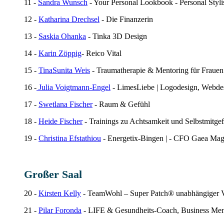
11 -
Sandra Wunsch
- Your Personal Lookbook - Personal Stylis
12 -
Katharina Drechsel
- Die Finanzerin
13 -
Saskia Ohanka
- Tinka 3D Design
14 -
Karin Zöppig
- Reico Vital
15 -
TinaSunita Weis
- Traumatherapie & Mentoring für Frauen 
16 -
Julia Voigtmann-Engel
-
LimesLiebe | Logodesign, Webdes
17 -
Swetlana Fischer
- Raum & Gefühl
18 -
Heide Fischer
- Trainings zu Achtsamkeit und Selbstmitge
19 -
Christina Efstathiou
- Energetix-Bingen | - CFO Gaea Ma
Großer Saal
20 -
Kirsten Kelly
- TeamWohl – Super Patch® unabhängiger Ve
21 -
Pilar Foronda
- LIFE & Gesundheits-Coach, Business Men