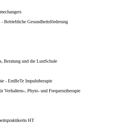
amechangers
- Betriebliche Gesundheitsförderung
s, Beratung und die LustSchule
pie - EmBeTe Impulstherapie
für Verhaltens-, Phyto- und Frequenztherapie
itspraktikerin HT