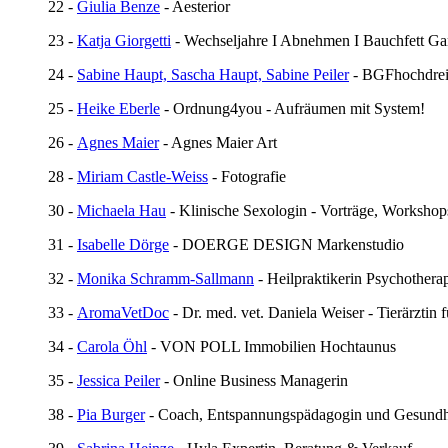
22 -
Giulia Benze
- Aesterior
23 -
Katja Giorgetti
- Wechseljahre I Abnehmen I Bauchfett G
24 -
Sabine Haupt, Sascha Haupt, Sabine Peiler
- BGFhochdrei 
25 -
Heike Eberle
- Ordnung4you - Aufräumen mit System!
26 -
Agnes Maier
- Agnes Maier Art
28 -
Miriam Castle-Weiss
- Fotografie
30 -
Michaela Hau
- Klinische Sexologin - Vorträge, Workshop
31 -
Isabelle Dörge
- DOERGE DESIGN Markenstudio
32 -
Monika Schramm-Sallmann
- Heilpraktikerin Psychothera
33 -
AromaVetDoc
- Dr. med. vet. Daniela Weiser - Tierärztin 
34 -
Carola Öhl
- VON POLL Immobilien Hochtaunus
35 -
Jessica Peiler
- Online Business Managerin
38 -
Pia Burger
- Coach, Entspannungspädagogin und Gesundhe