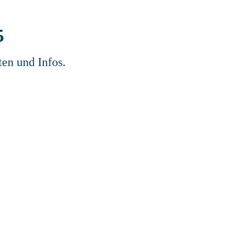
5
ten und Infos.
chmuck