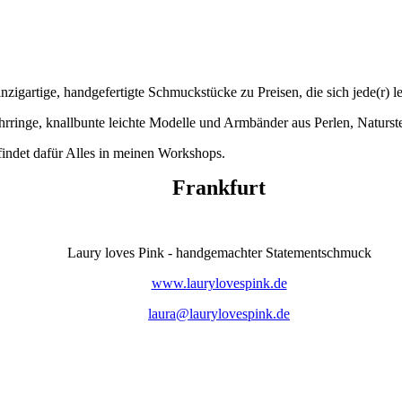
 klassisch bis knallbunt, Anfertigungen nach Wunsch, Schmuckworksh
nzigartige, handgefertigte Schmuckstücke zu Preisen, die sich jede(r) le
hrringe, knallbunte leichte Modelle und Armbänder aus Perlen, Naturste
findet dafür Alles in meinen Workshops.
Frankfurt
Laury loves Pink - handgemachter Statementschmuck
www.laurylovespink.de
laura@laurylovespink.de