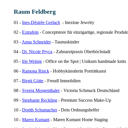
Raum Feldberg
01 -
Ines-Désirée Gerlach
- Inezirae Jewelry
02 -
Extrafein
- Conceptstore für einzigartige, regionale Produk
03 -
Anna Schneider
- Taunuskinder
04 -
Dr. Nicole Pryca
- Zahnarztpraxis Oberhöchstadt
05 -
Iris Weinig
- Office on the Spot | Unikum handmade knits
06 -
Ramona Rinck
- Hobbykünstlerin Porträtkunst
07 -
Birgit Götte
- Freudl Immobilien
08 -
Svenja Morgenthaler
- Victoria Schmuck Deutschland
09 -
Stephanie Reckling
- Premium Success Make-Up
10 -
Dorith Schumacher
- Dein Ordnungshelfer
10 -
Maren Kumant
- Maren Kumant Home Staging