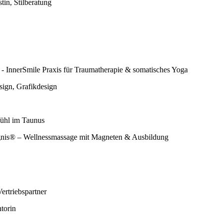
tin, Stilberatung
- InnerSmile Praxis für Traumatherapie & somatisches Yoga
ign, Grafikdesign
fühl im Taunus
gnis® – Wellnessmassage mit Magneten & Ausbildung
rtriebspartner
torin