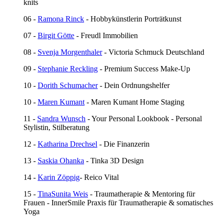
knits
06 -
Ramona Rinck
- Hobbykünstlerin Porträtkunst
07 -
Birgit Götte
- Freudl Immobilien
08 -
Svenja Morgenthaler
- Victoria Schmuck Deutschland
09 -
Stephanie Reckling
- Premium Success Make-Up
10 -
Dorith Schumacher
- Dein Ordnungshelfer
10 -
Maren Kumant
- Maren Kumant Home Staging
11 -
Sandra Wunsch
- Your Personal Lookbook - Personal
Stylistin, Stilberatung
12 -
Katharina Drechsel
- Die Finanzerin
13 -
Saskia Ohanka
- Tinka 3D Design
14 -
Karin Zöppig
- Reico Vital
15 -
TinaSunita Weis
- Traumatherapie & Mentoring für
Frauen - InnerSmile Praxis für Traumatherapie & somatisches
Yoga