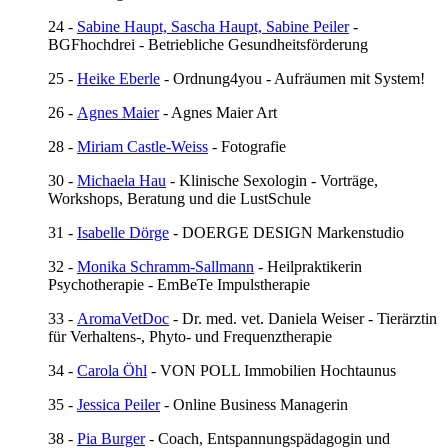
24 -
Sabine Haupt, Sascha Haupt, Sabine Peiler
-
BGFhochdrei - Betriebliche Gesundheitsförderung
25 -
Heike Eberle
- Ordnung4you - Aufräumen mit System!
26 -
Agnes Maier
- Agnes Maier Art
28 -
Miriam Castle-Weiss
- Fotografie
30 -
Michaela Hau
- Klinische Sexologin - Vorträge,
Workshops, Beratung und die LustSchule
31 -
Isabelle Dörge
- DOERGE DESIGN Markenstudio
32 -
Monika Schramm-Sallmann
- Heilpraktikerin
Psychotherapie - EmBeTe Impulstherapie
33 -
AromaVetDoc
- Dr. med. vet. Daniela Weiser - Tierärztin
für Verhaltens-, Phyto- und Frequenztherapie
34 -
Carola Öhl
- VON POLL Immobilien Hochtaunus
35 -
Jessica Peiler
- Online Business Managerin
38 -
Pia Burger
- Coach, Entspannungspädagogin und