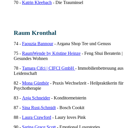
70 -
Katrin Kleebach
- Die Trauminsel
Raum Kronthal
74 -
Faouzia Bannour
-
Argana Shop Tee und Genuss
75 -
RaumWende by Kristine Heinze
- Feng Shui Beraterin |
Gesundes Wohnen
78 -
Tamara Cifci | CIFCI GmbH
- Immobilienbetreuung aus
Leidenschaft
82 -
Mona Günthör
- Praxis Wechselzeit - Heilpraktikerin für
Psychotherapie
83 -
Anja Schneider
- Konditormeisterin
87 -
Sina Rust-Schmidt
- Bosch Cookit
88 -
Laura Crawford
- Laury loves Pink
90 -
Sarina Grace Scott
- Emotional Lovestories