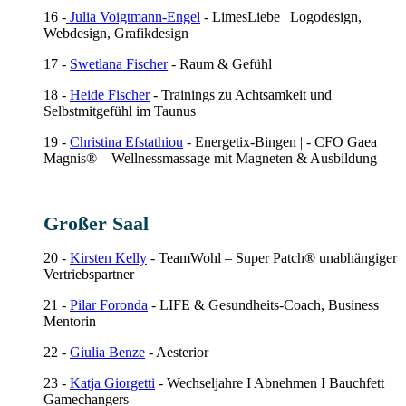
16 -
Julia Voigtmann-Engel
-
LimesLiebe | Logodesign,
Webdesign, Grafikdesign
17 -
Swetlana Fischer
- Raum & Gefühl
18 -
Heide Fischer
- Trainings zu Achtsamkeit und
Selbstmitgefühl im Taunus
19 -
Christina Efstathiou
- Energetix-Bingen | - CFO Gaea
Magnis® – Wellnessmassage mit Magneten & Ausbildung
Großer Saal
20 -
Kirsten Kelly
- TeamWohl – Super Patch® unabhängiger
Vertriebspartner
21 -
Pilar Foronda
- LIFE & Gesundheits-Coach, Business
Mentorin
22 -
Giulia Benze
- Aesterior
23 -
Katja Giorgetti
- Wechseljahre I Abnehmen I Bauchfett
Gamechangers