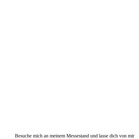
AromaVetDoc - Dr. med. vet. Daniela
Weiser
Tierärztin für Verhaltens-, Phyto- und
Frequenztherapie
Mein Name ist Daniela und ich bin bekannt als die Aroma-
Tierärztin.
Aktiviere mit meiner Hilfe die Selbstheilungskräfte deines
Tieres (Hund, Katze, Pferd und Hühner). Mit Hilfe von
ätherischen Ölen und Kräutern arbeite ich ganzheitlich, um
dein Tier wieder in emotionale und körperliche Balance zu
bringen.
Ich löse Verhaltensprobleme sanft und achte dabei auf die
körperlichen Ursachen und Auswirkungen des Ganzen.
Besuche mich an meinem Messestand und lasse dich von mir