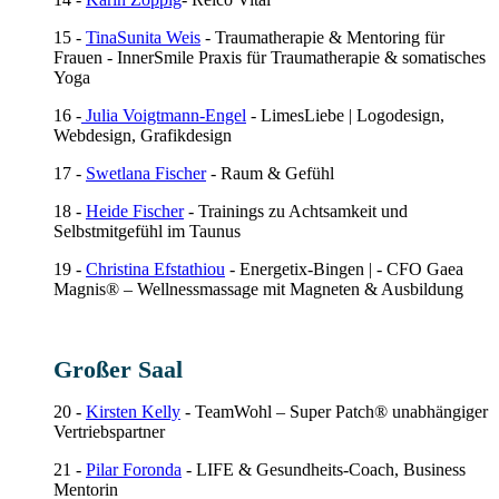
15 -
TinaSunita Weis
- Traumatherapie & Mentoring für
Frauen - InnerSmile Praxis für Traumatherapie & somatisches
Yoga
16 -
Julia Voigtmann-Engel
-
LimesLiebe | Logodesign,
Webdesign, Grafikdesign
17 -
Swetlana Fischer
- Raum & Gefühl
18 -
Heide Fischer
- Trainings zu Achtsamkeit und
Selbstmitgefühl im Taunus
19 -
Christina Efstathiou
- Energetix-Bingen | - CFO Gaea
Magnis® – Wellnessmassage mit Magneten & Ausbildung
Großer Saal
20 -
Kirsten Kelly
- TeamWohl – Super Patch® unabhängiger
Vertriebspartner
21 -
Pilar Foronda
- LIFE & Gesundheits-Coach, Business
Mentorin