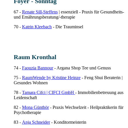
Foyer - Sonntag
67 -
Renate Sill-Steffens
| essenziell - Praxis für Gesundheits-
und Ernährungsberatung/-therapie
70 -
Katrin Kleebach
- Die Trauminsel
Raum Kronthal
74 -
Faouzia Bannour
-
Argana Shop Tee und Genuss
75 -
RaumWende by Kristine Heinze
- Feng Shui Beraterin |
Gesundes Wohnen
78 -
Tamara Cifci | CIFCI GmbH
- Immobilienbetreuung aus
Leidenschaft
82 -
Mona Günthör
- Praxis Wechselzeit - Heilpraktikerin für
Psychotherapie
83 -
Anja Schneider
- Konditormeisterin