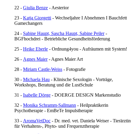
22 -
Giulia Benze
- Aesterior
23 -
Katja Giorgetti
- Wechseljahre I Abnehmen I Bauchfett
Gamechangers
24 -
Sabine Haupt, Sascha Haupt, Sabine Peiler
-
BGFhochdrei - Betriebliche Gesundheitsförderung
25 -
Heike Eberle
- Ordnung4you - Aufräumen mit System!
26 -
Agnes Maier
- Agnes Maier Art
28 -
Miriam Castle-Weiss
- Fotografie
30 -
Michaela Hau
- Klinische Sexologin - Vorträge,
Workshops, Beratung und die LustSchule
31 -
Isabelle Dörge
- DOERGE DESIGN Markenstudio
32 -
Monika Schramm-Sallmann
- Heilpraktikerin
Psychotherapie - EmBeTe Impulstherapie
33 -
AromaVetDoc
- Dr. med. vet. Daniela Weiser - Tierärztin
für Verhaltens-, Phyto- und Frequenztherapie