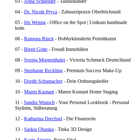
03 -
Anna Schneider
- Taunuskinder
04 -
Dr. Nicole Pryca
- Zahnarztpraxis Oberhöchstadt
05 -
Iris Weinig
- Office on the Spot | Unikum handmade
knits
06 -
Ramona Rinck
- Hobbykünstlerin Porträtkunst
07 -
Birgit Götte
- Freudl Immobilien
08 -
Svenja Morgenthaler
- Victoria Schmuck Deutschland
09 -
Stephanie Reckling
- Premium Success Make-Up
10 -
Dorith Schumacher
- Dein Ordnungshelfer
10 -
Maren Kumant
- Maren Kumant Home Staging
11 -
Sandra Wunsch
- Your Personal Lookbook - Personal
Stylistin, Stilberatung
12 -
Katharina Drechsel
- Die Finanzerin
13 -
Saskia Ohanka
- Tinka 3D Design
14 -
Karin Zöppig
- Reico Vital