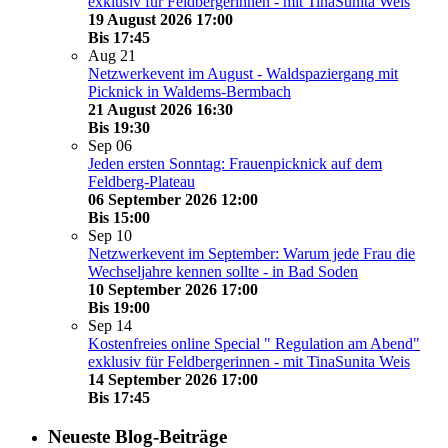
exklusiv für Feldbergerinnen - mit TinaSunita Weis
19 August 2026 17:00
Bis
17:45
Aug
21
Netzwerkevent im August - Waldspaziergang mit
Picknick in Waldems-Bermbach
21 August 2026 16:30
Bis
19:30
Sep
06
Jeden ersten Sonntag: Frauenpicknick auf dem
Feldberg-Plateau
06 September 2026 12:00
Bis
15:00
Sep
10
Netzwerkevent im September: Warum jede Frau die
Wechseljahre kennen sollte - in Bad Soden
10 September 2026 17:00
Bis
19:00
Sep
14
Kostenfreies online Special " Regulation am Abend"
exklusiv für Feldbergerinnen - mit TinaSunita Weis
14 September 2026 17:00
Bis
17:45
Neueste Blog-Beiträge