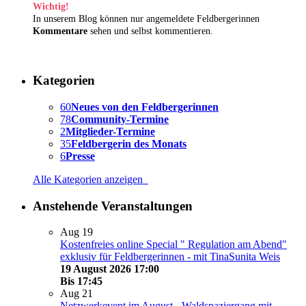
Wichtig!
In unserem Blog können nur angemeldete Feldbergerinnen
Kommentare
sehen und selbst kommentieren.
Kategorien
60
Neues von den Feldbergerinnen
78
Community-Termine
2
Mitglieder-Termine
35
Feldbergerin des Monats
6
Presse
Alle Kategorien anzeigen
Anstehende Veranstaltungen
Aug
19
Kostenfreies online Special " Regulation am Abend"
exklusiv für Feldbergerinnen - mit TinaSunita Weis
19 August 2026 17:00
Bis
17:45
Aug
21
Netzwerkevent im August - Waldspaziergang mit