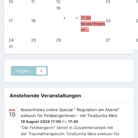
10
11
12
13
1
19
17:00
17
18
20
2
Kostenfreies
on…
24
25
26
27
31
Folgen
0
Anstehende Veranstaltungen
Kostenfreies online Special " Regulation am Abend"
AUG
19
exklusiv für Feldbergerinnen - mit TinaSunita Weis
19 August 2026 17:00
Bis
17:45
"Die Feldbergerin" bietet in Zusammenarbeit mit
der Traumatherapeutin TinaSunita Weis exklusiv für