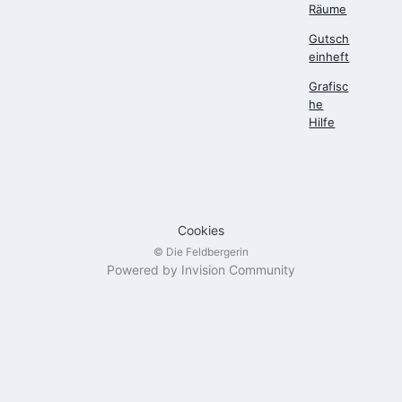
Räume
Gutsch
einheft
Grafisc
he
Hilfe
Cookies
© Die Feldbergerin
Powered by Invision Community