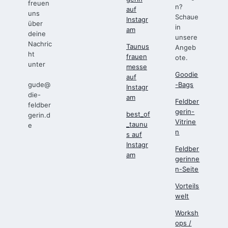
freuen
n?
auf
uns
Schaue
Instagr
über
in
am
deine
unsere
Nachric
Taunus
Angeb
ht
frauen
ote.
unter
messe
Goodie
auf
gude@
-Bags
Instagr
die-
am
Feldber
feldber
gerin-
best_of
gerin.d
Vitrine
_taunu
e
n
s auf
Instagr
Feldber
am
gerinne
n-Seite
Vorteils
welt
Worksh
ops /