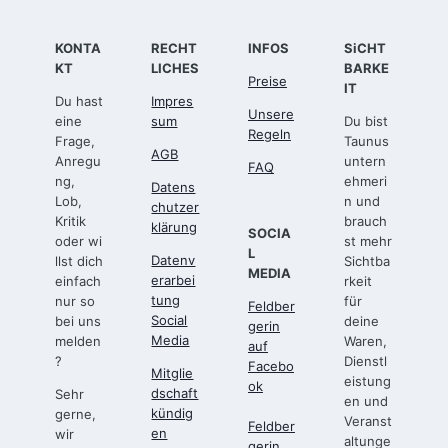
KONTA
RECHT
INFOS
SiCHT
KT
LICHES
BARKE
Preise
IT
Du hast
Impres
Unsere
eine
sum
Du bist
Regeln
Frage,
Taunus
AGB
Anregu
untern
FAQ
ng,
ehmeri
Datens
Lob,
n und
chutzer
Kritik
brauch
klärung
SOCIA
oder wi
st mehr
L
Datenv
llst dich
Sichtba
MEDIA
erarbei
einfach
rkeit
tung
nur so
für
Feldber
Social
bei uns
deine
gerin
Media
melden
Waren,
auf
?
Dienstl
Facebo
Mitglie
eistung
ok
dschaft
Sehr
en und
kündig
gerne,
Veranst
Feldber
en
wir
altunge
gerin