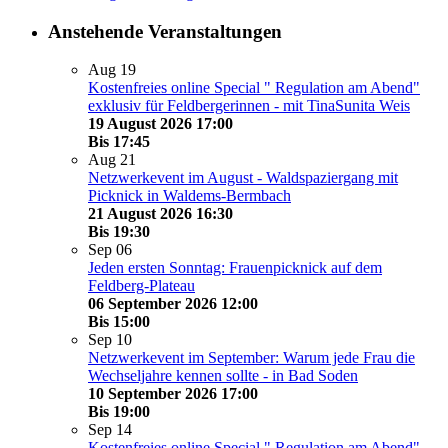
Anstehende Veranstaltungen
Aug
19
Kostenfreies online Special " Regulation am Abend"
exklusiv für Feldbergerinnen - mit TinaSunita Weis
19 August 2026 17:00
Bis
17:45
Aug
21
Netzwerkevent im August - Waldspaziergang mit
Picknick in Waldems-Bermbach
21 August 2026 16:30
Bis
19:30
Sep
06
Jeden ersten Sonntag: Frauenpicknick auf dem
Feldberg-Plateau
06 September 2026 12:00
Bis
15:00
Sep
10
Netzwerkevent im September: Warum jede Frau die
Wechseljahre kennen sollte - in Bad Soden
10 September 2026 17:00
Bis
19:00
Sep
14
Kostenfreies online Special " Regulation am Abend"