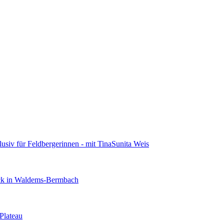
usiv für Feldbergerinnen - mit TinaSunita Weis
ick in Waldems-Bermbach
Plateau