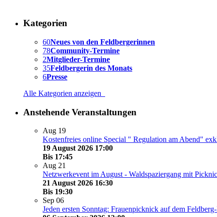
Kategorien
60
Neues von den Feldbergerinnen
78
Community-Termine
2
Mitglieder-Termine
35
Feldbergerin des Monats
6
Presse
Alle Kategorien anzeigen
Anstehende Veranstaltungen
Aug
19
Kostenfreies online Special " Regulation am Abend" exkl
19 August 2026 17:00
Bis
17:45
Aug
21
Netzwerkevent im August - Waldspaziergang mit Pickn
21 August 2026 16:30
Bis
19:30
Sep
06
Jeden ersten Sonntag: Frauenpicknick auf dem Feldberg-