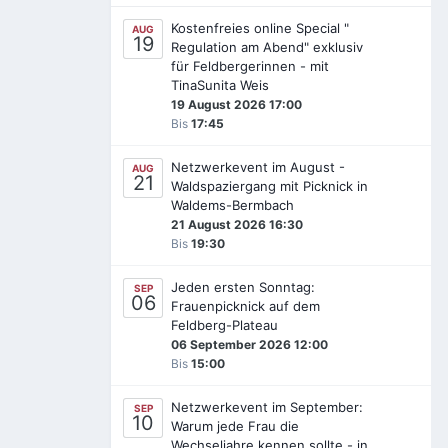
Kostenfreies online Special "
AUG
19
Regulation am Abend" exklusiv
für Feldbergerinnen - mit
TinaSunita Weis
19 August 2026 17:00
Bis
17:45
Netzwerkevent im August -
AUG
21
Waldspaziergang mit Picknick in
Waldems-Bermbach
21 August 2026 16:30
Bis
19:30
Jeden ersten Sonntag:
SEP
06
Frauenpicknick auf dem
Feldberg-Plateau
06 September 2026 12:00
Bis
15:00
Netzwerkevent im September:
SEP
10
Warum jede Frau die
Wechseljahre kennen sollte - in